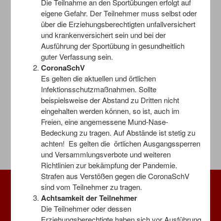
Die Teilnahme an den Sportübungen erfolgt auf
Veröffentlicht in
Challenge2
,
OTVOutdoorChallenge
,
Ruhrwiesen
eigene Gefahr. Der Teilnehmer muss selbst oder
und verschlagwortet mit
Bewegen
,
OTV OutdoorChallenge
,
über die Erziehungsberechtigten unfallversichert
Ruhrwiesen
.
und krankenversichert sein und bei der
Ausführung der Sportübung in gesundheitlich
guter Verfassung sein.
CoronaSchV
Beitragsnavigation
←
Challenge 13
Es gelten die aktuellen und örtlichen
Infektionsschutzmaßnahmen. Sollte
beispielsweise der Abstand zu Dritten nicht
Challenge 15
→
eingehalten werden können, so ist, auch im
Freien, eine angemessene Mund-Nase-
Bedeckung zu tragen. Auf Abstände ist stetig zu
achten! Es gelten die örtlichen Ausgangssperren
und Versammlungsverbote und weiteren
Richtlinien zur bekämpfung der Pandemie.
Strafen aus Verstößen gegen die CoronaSchV
sind vom Teilnehmer zu tragen.
Service
Achtsamkeit der Teilnehmer
Die Teilnehmer oder dessen
Impressum
Erziehungsberechtigte haben sich vor Ausführung