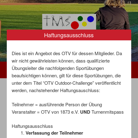
Zum
Inhalt
springen
Haftungsausschluss
Dies ist ein Angebot des OTV für dessen Mitglieder. Da
wir nicht gewährleisten können, dass qualifizierte
Übungsleiter die nachfolgenden Sportübungen
Menü
beaufsichtigen können, gilt für diese Sportübungen, die
unter dem Titel “OTV Outdoor-Challenge” veröffentlicht
werden, nachstehender Haftungsauschluss:
Geschützt: Challenge 14
Teilnehmer = ausführende Person der Übung
Dieser Inhalt ist passwortgeschützt. Bitte gib unten das
Veranstalter = OTV von 1873 e.V.
UND
Turnenmitspass
Passwort ein, um ihn anzeigen zu können.
Haftungsausschluss
Passwort:
Verfassung der Teilnehmer